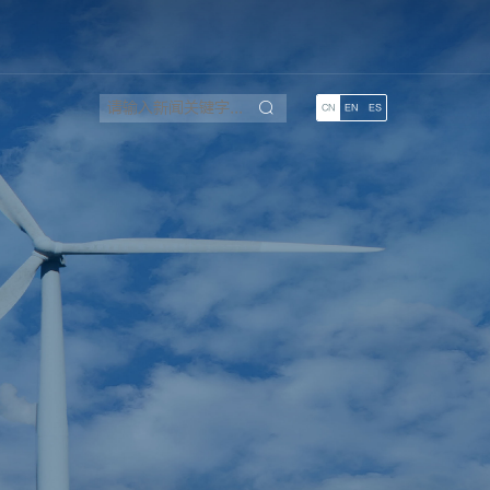
CN
EN
ES